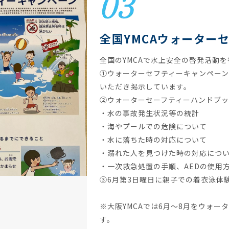
全国YMCAウォーター
全国のYMCAで水上安全の啓発活動
①ウォーターセフティーキャンペー
いただき掲示しています。
②ウォーターセーフティーハンドブ
・水の事故発生状況等の統計
・海やプールでの危険について
・水に落ちた時の対応について
・溺れた人を見つけた時の対応につ
・一次救急処置の手順、AEDの使用
③6月第3日曜日に親子での着衣泳体
※大阪YMCAでは6月〜8月をウォ
す。