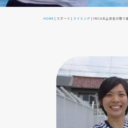
HOME
| スポーツ |
スイミング
|
YMCA水上安全の取