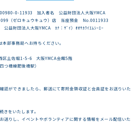
80-0-11933 加入者名 公益財団法人大阪YMCA
099（ゼロキュウキュウ）店 当座預金 No.0011933
YMCA ｶﾅ：ｻﾞｲ）ｵｵｻｶﾜｲｴﾑｼｰｴｰ
は本部事務局へお持ちください。
土佐堀1-5-6 大阪YMCA会館5階
つ橋線肥後橋駅）
認ができましたら、郵送にて寄附金領収証と会員証をお送りいた
続きをいたします。
送りし、イベントやボランティアに関する情報をメール配信い