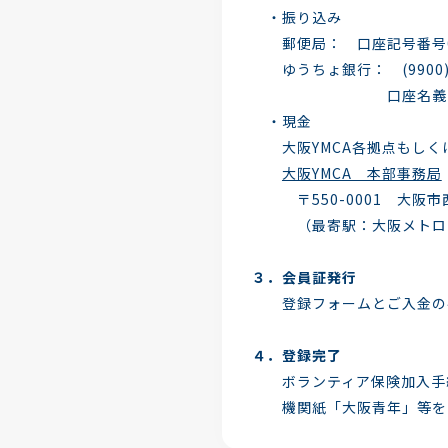
・振り込み
郵便局： 口座記号番号009
ゆうちょ銀行： (9900)
口座名義 公益財団法人大阪
・現金
大阪YMCA各拠点もしく
大阪YMCA 本部事務局
〒550-0001 大阪市西区
（最寄駅：大阪メトロ四
３．会員証発行
登録フォームとご入金の確
４．登録完了
ボランティア保険加入手
機関紙「大阪青年」等をお