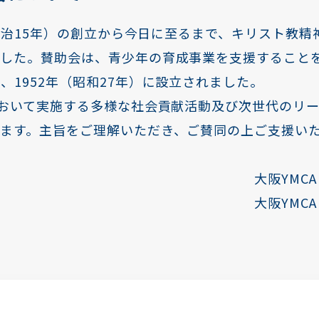
年（明治15年）の創立から今日に至るまで、キリスト教
ました。賛助会は、青少年の育成事業を支援すること
、1952年（昭和27年）に設立されました。
において実施する多様な社会貢献活動及び次世代のリ
います。主旨をご理解いただき、ご賛同の上ご支援い
CA 会 長 岩
CA 総主事 小