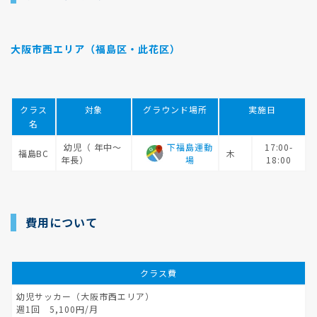
大阪市西エリア（福島区・此花区）
クラス
対象
グラウンド場所
実施日
名
幼児（ 年中～
下福島運動
17:00-
福島BC
木
年長）
場
18:00
費用について
クラス費
幼児サッカー（大阪市西エリア）
週1回 5,100円/月