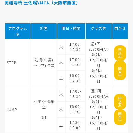
実施場所:土佐堀YMCA（大阪市西区）
プログラム
対象
曜日・時間
クラス費
問合せ
名
週1回
17:00-
火
7,700円/月
18:30
申
込
週2回
み
17:00-
幼児(年長)
12,300円/
木
STEP
18:30
～小学3年生
月
問
週3回
合
16:00-
せ
16,800円/
土
17:30
月
週1回
17:00-
火
7,700円/月
18:30
申
小学4～6年
週2回
込
み
18:00-
生
12,300円/
木
JUMP
19:30
月
問
合
※1
週3回
せ
17:30-
16,800円/
土
19:00
月