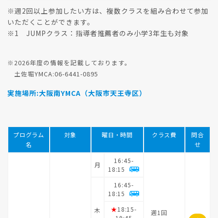
※週2回以上参加したい方は、複数クラスを組み合わせて参加
いただくことができます。
※1 JUMPクラス：指導者推薦者のみ小学3年生も対象
※2026年度の情報を記載しております。
土佐堀YMCA:06-6441-0895
実施場所:大阪南YMCA（大阪市天王寺区）
プログラム
対象
曜日・時間
クラス費
問合
名
せ
16:45-
月
18:15
16:45-
18:15
★
18:15-
木
週1回
19:45