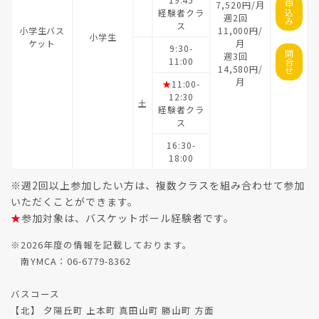
申
7,520円/月
込
経験者クラ
週2回
み
ス
小学生バス
11,000円/
小学生
ケット
月
9:30-
問
週3回
11:00
合
14,580円/
せ
月
★
11:00-
12:30
土
経験者クラ
ス
16:30-
18:00
※週2回以上参加したい方は、複数クラスを組み合わせて参加
いただくことができます。
★
参加対象は、バスケットボール経験者です。
※2026年度の情報を記載しております。
南YMCA：06-6779-8362
バスコース
【北】 夕陽丘町 上本町 真田山町 勝山町 方面