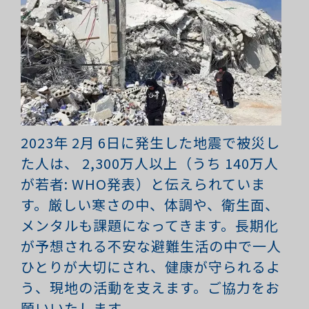
2023年
2
月
6
日に発生した地震で被災し
た人は、
2,300
万人以上（うち
140
万人
が若者: WHO発表）と伝えられていま
す。厳しい寒さの中、体調や、衛生面、
メンタルも課題になってきます。長期化
が予想される不安な避難生活の中で一人
ひとりが大切にされ、健康が守られるよ
う、現地の活動を支えます。ご協力をお
願いいたします。