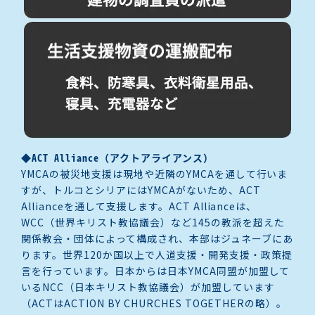
◆ACT Alliance（アクトアライアンス）
YMCAの被災地支援は現地や近隣の
YMCA
を通して行いま
すが、トルコとシリアには
YMCA
がないため、
ACT
Allianceを通して支援します。
ACT
Allianceは、
WCC
（世界キリスト教協議会）など
145
の教派を超えた
関係教会・団体によって構成され、本部はジュネーブにあ
ります。世界
120
か国以上で人道支援・開発支援・政策提
言を行っています。日本からは日本
YMCA
同盟が加盟して
いる
NCC
（日本キリスト教協議会）が加盟しています
（
ACT
は
ACTION BY CHURCHES TOGETHER
の略）。