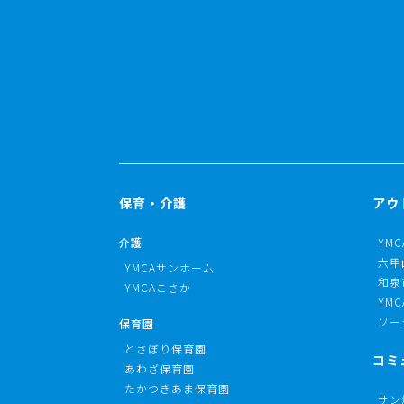
保育・介護
アウ
介護
YM
六甲
YMCAサンホーム
和泉
YMCAこさか
YM
ソー
保育園
とさぼり保育園
コミ
あわざ保育園
たかつきあま保育園
サン