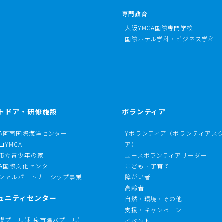
専門教育
大阪YMCA国際専門学校
国際ホテル学科・ビジネス学科
トドア・研修施設
ボランティア
CA阿南国際海洋センター
Yボランティア（ボランティアス
山YMCA
ア）
市立青少年の家
ユースボランティアリーダー
CA国際文化センター
こども・子育て
シャルパートナーシップ事業
障がい者
高齢者
ュニティセンター
自然・環境・その他
支援・キャンペーン
燦プール(和泉市温水プール)
イベント